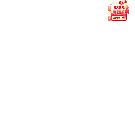
赛当中。
4、对职业生涯的影响
虽然那次射门失误令巴尔韦德经历了一段低谷，但从
长远来看，它却成为了推动他职业发展的动力之一。
经历过这样的挑战之后，他逐渐学会了如何调整自己
的心态，更加专注于每一次训练和比赛。他知道，要
想在竞争激烈的位置上立足，仅靠天赋是不够的，更
需要坚毅和勇气。
This experience also deepened his understanding
of the game and made him more resilient. He
began to view failures as opportunities for
growth, learning from each mistake rather than
dwelling on them. This mindset shift allowed him