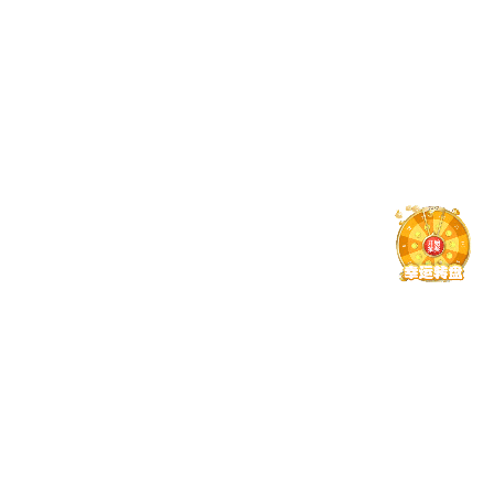
巴尔韦德记得，当时看到齐达内儿子脸上的惊恐神
情，他心里不由自主地感到愧疚与痛苦。这不仅是对
自己能力的一种质疑，也是对团队氛围的一种担忧。
他希望能够展现出更好的自己，而不是给队友带来负
面情绪。
这种互动让他认识到，在足球场上，每一个人的情绪
都是相互关联的。一个小小的失误，不仅影响到了个
人表现，还可能波及整个团队。因此，在日常训练和
比赛中，他开始更加注重与队友之间建立良好的沟通
与信任，以便能共同度过难关。
3、球队管理层的反应
面对巴尔韦德的重要失误，皇马管理层自然也给予了
高度重视。在这种情况下，他们需要平衡好对球员心