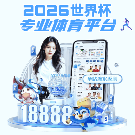
立即注册
ob体育在线登录官网 App 全
面升级
集赛事追踪、社群交流与智能预测于一体，OB
官方版网站登录入口-OB(中国)式的掌上体验不
容错过。
实时比分
互动社区
智能预测