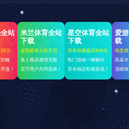
的发展方向。
1、战术配合的问题
在现代篮球中，团队配合是取得胜利的重要因素
之间的化学反应显得十分不足。两位球员虽然各
缺乏默契，使得进攻端难以形成有效的协同作战
哈登习惯于控球并创造机会，而米切尔则更倾向
角色定位没有明确划分，导致攻势时常陷入停滞
时，往往选择单打独斗，而不是相互配合，这无
此外，由于两人都拥有较强的持球能力，当同时
自优势。但目前来看，这种平衡尚未实现，因此
断磨合与调整战术安排，才能够提升他们之间的
2、心理状态的影响