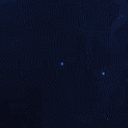
上一篇：
切尔西标价7000万欧元出售库库雷…
热门推荐