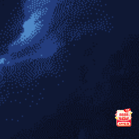
手机会，加上防守者施加压力，使得命中率
其罚球和运球技巧固然出色，但如果无法有
。而米切尔虽然具有爆发力，但若无法找到
短板进行训练，并加强日常训练中的技术细
人能力及全队整体水平的方法，也是非常必
，但从长远来看，他们依旧具备成为顶级组
未来一定能够实现更好的业绩。首先，加强
程度，从而形成更有效果的进攻体系。