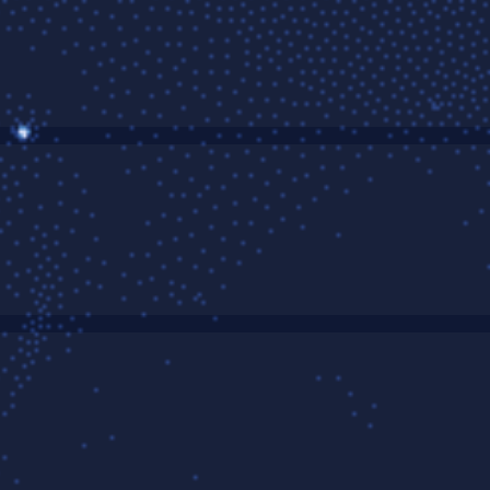
在最近的一场比赛中，哈登与米切尔的联手表现引
分，但他们的命中率却低迷，失误频繁，整体表
引发了媒体和评论员对球队战术、球员配合以及
个方面进行详细阐述，以期揭示哈登与米切尔的