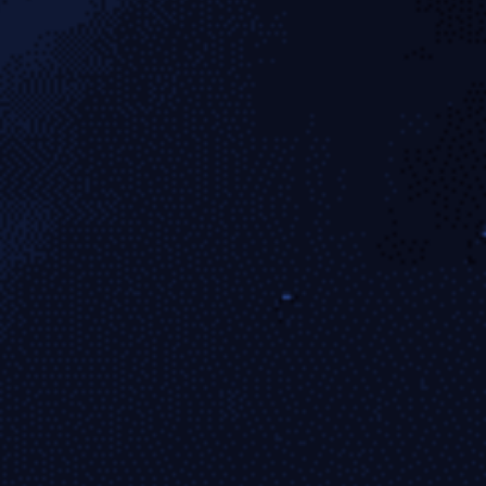
中的明星选手，只要保持信念，加强合作，就一
一次精彩演出！