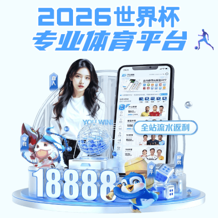
立即注册
ob体育在线登录官网
官网 · 权威体育数据平
台
OB体育在线登录官网 OFFICIAL WEBSITE
自2022年创立以来，
ob体育在线登录官网
致力于为用
户提供包括NBA、英超、欧洲杯、LPL在内的热门赛事
直播与数据服务，广受用户信赖。