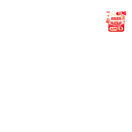
长空间显得尤为重要。尤其是在涉及到像维蒂尼亚这
样有潜力但尚未完全成熟的新星时，更需要审慎决
策，以避免因盲目追求而造成不必要损失。
4、挖人过程中的挑战
尽管前景诱人，但要成功从巴黎圣日耳曼挖走维蒂尼
亚，依然面临着诸多挑战。首先是转会费用问题，由
于巴黎近年来投入巨大，其阵容价值水涨船高，对于
任何目标球员都会设定较高价格。这意味着即便皇马
会决定追逐这名年轻才俊，也需做好支付巨额转会费
及薪资成本准备。
其次，与巴黎之间建立良好的谈判关系同样至关重
要。近几年来，两家俱乐部之间虽然偶有合作，但总
体而言关系并不算密切。因此，在谈判过程中，需要