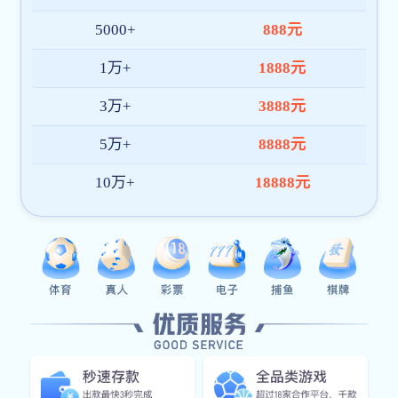
尼亚的技术特点、他在巴黎的发展现状、皇马的引援
策略以及转会过程中可能遇到的困难，以全面呈现这
一复杂而又充满悬念的话题。
1、维蒂尼亚的技术特点
维蒂尼亚是一名极具潜力的年轻球员，他以出色的控
球能力和传球意识而闻名。在比赛中，他展现出的灵
活性使得他能够在狭小空间内保持良好的控球状态，
这对于现代足球而言是至关重要的。他不仅能够有效
地进行短传配合，还能通过精确的长传为队友创造机
会。
除了优秀的传球能力，维蒂尼亚在进攻组织方面也表
现出色。他善于利用自己的视野观察场上的动态，并
及时作出反应，这使得他的进攻节奏非常契合现代足