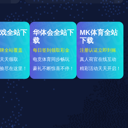
定胜负的关键时刻。这种瞬间的压力不仅来
此，如何有效地调节自己的心理状态成为了
球之前进行适当的转球，可以帮助他减轻焦
中抽离出来，将更多精力集中在篮球本身
一定程度的放松，从而降低心率，使得身体
球过程中，他会不断给自己积极的心理暗
，这些语言上的引导同样有助于缓解紧张情