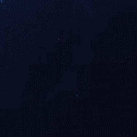
的时候，其它队友会给予积极鼓励，这种正
信任。此外，共同练习这一技巧还促使队伍
形成良性循环。
队协作所创造出的力量却是不可估量的。因
共享经验，将大大提升整个队伍在比赛中的
技巧，我们不仅看到了一种实用的方法，更
，再到专注力和团队气氛，每一个环节都是
挥最佳水平的重要因素。
念，不仅限于篮球领域，还可以扩展到生活
为模式，我们才能在各类挑战面前迎风破