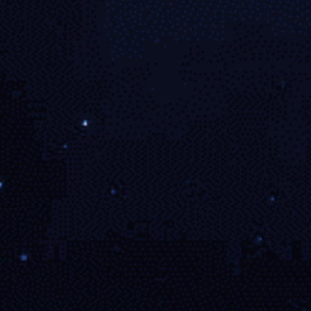
拜仁即将完成塞巴里转会
开拓者媒体分
布朗5500
手实力预
2026-08-03
2026-07-25
推荐网站