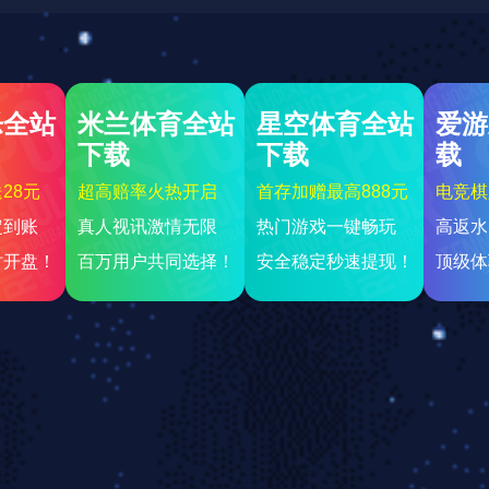
深远影响。
1、心理调节的重要性
对于职业篮球运动员来说，罚球往往是比赛中决
自于对手的防守，更来自于自我内心的紧张。因
每位运动员必须掌握的技能。罗宾逊认为，在罚
虑感。
通过转动篮球，运动员可以把注意力从外界压力
上。这一简单但有效的动作能够让神经系统得到
进入一个相对舒适和平静的状态。
此外，罗宾逊还强调了自我暗示的重要性。在转
示，比如“我可以做到”或“这只是一次普通投篮”
绪，提高自信心。