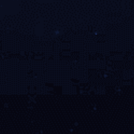
库里与追梦表现
-06
ob体育在线登录官网
ob体育在线登录官网官方网站【KY1.AC】官网认证:手机
版、app下载、登录入口、官方网站、网页版、平台、网
、地址、注册、娱乐，ob体育在线登录官网(中国)官方网
站欢迎大家选择真正的官方通道，同时我们提供全天候
7x24小时在线服务，第一时间处理各类问题，正规集团平