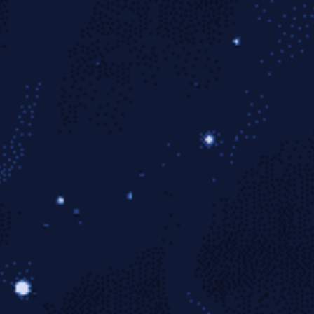
2、动作规范与技巧提升
除了心理层面的调整，罗宾逊分享转球技巧也直
不断地练习转球，可以使得投篮前的一系列准备
进行这种重复性的动作时，他们能够更好地找到
在实际操作中，转动篮球不仅是一种热身方式，
时能够正确握住篮球并保持稳定，这将在后续投
作的一致性。
因此，在训练中融入这样的技巧，不仅能够提高
础。很多年轻运动员在学习这一技巧后，都反馈
验证了罗宾逊的方法论。
3、专注力和意识提升
专注力是任何一项体育活动成功与否的重要因素