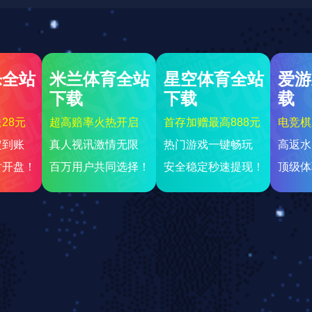
与媒体解读。这些内容将帮助我们更全面地理解
1、卡拉格的背景与立场
卡拉格是一位具有丰富经验的足球评论员和前职
过。在退役后，卡拉格转型为一名足球分析师，
术、球员表现等方面有着较高的敏感度，因此他
论。
在评价柯蒂斯·琼斯时，卡拉格基于自己的职业经
金属足球”强调快速、高强度以及压迫式的打法，
能力。这一观点虽然主观，但却反映了他对当今
需要注意的是，卡拉格对琼斯的不满并非完全否
争中不断成长。他期待看到琼斯能在未来的发展
样的批评带有一定建设性。