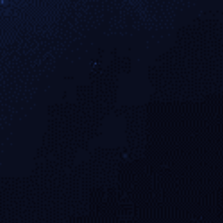
卡拉格说的话，也有人质疑为何总是针对年
，也让人们重新思考评论员角色的重要性及
，他们试图将这一事件置于更广泛的话题框
明星运动员情绪等。这为读者提供了不同角
论之中。
萨拉赫发表意见，引发多方反响，不仅揭示了
程中的挑战。此外，这一事件还突显了评论
影响运动员心理状态的重要性。
前困境，实现自我突破，同时也希望媒体和
中，无论是教练还是评论员，都应承担起指