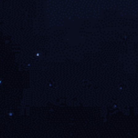
卡拉格批评柯蒂斯琼斯不
拜仁即将完
适合重金
布朗5500
2026-06-11
2026-08-03
推荐网站