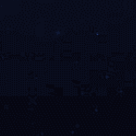
：乌杰里执掌独
创
-14
ob体育在线登录官网
ob体育在线登录官网官方网站【KY1.AC】官网认证:手机
版、app下载、登录入口、官方网站、网页版、平台、网
、地址、注册、娱乐，ob体育在线登录官网(中国)官方网
站欢迎大家选择真正的官方通道，同时我们提供全天候
7x24小时在线服务，第一时间处理各类问题，正规集团平