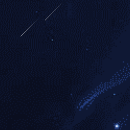
卡拉格批评柯蒂斯琼斯不适
合重金属足球却评论萨拉赫
动态引发争议