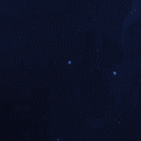
上一篇：
NBA与CBA的差异探讨杨瀚森分享赛…
热门推荐