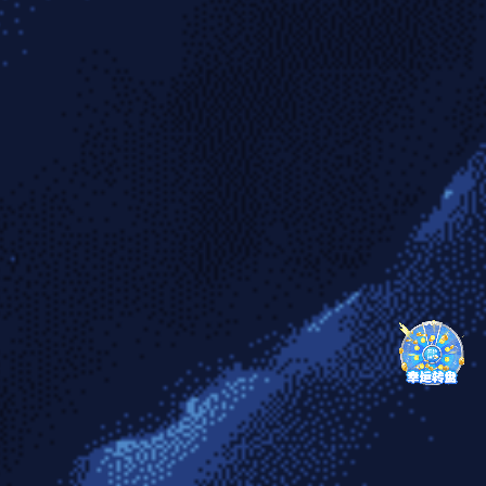
分析
，他拥有不错的技术基础和良好的视野。然
卡拉格批评他的原因之一。尽管他曾在一些
换下场。
使得他无法充分发挥出自身所具备的才华。
情况下，琼斯需要提高自己在关键时刻处理
不可急于求成。许多顶级球星也曾经历过类
越。因此，对于琼斯来说，需要的是一个相
能。
力
具影响力的人物之一。他不仅是队内首席射